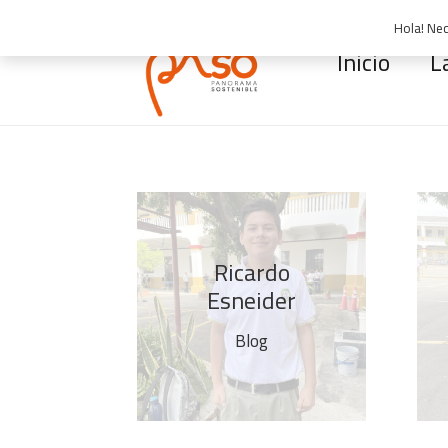
Hola! Nec
Inicio
L
Ricardo
Esneider
Blog